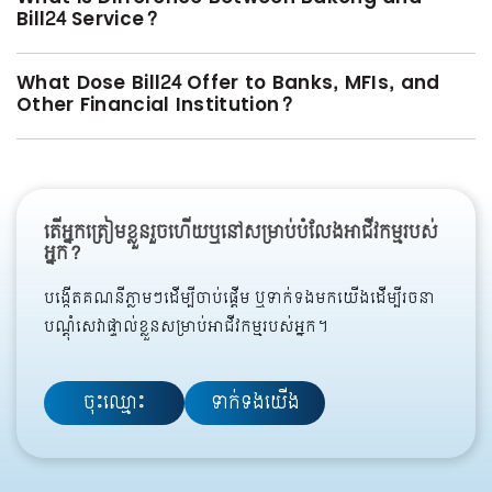
Bill24 Service?
What Dose Bill24 Offer to Banks, MFIs, and
Other Financial Institution?
តើអ្នកត្រៀមខ្លួនរួចហើយឬនៅសម្រាប់បំលែងអាជីវកម្មរបស់
អ្នក?
បង្កើតគណនីភ្លាមៗដើម្បីចាប់ផ្ដើម ឬទាក់ទងមកយើងដើម្បីរចនា
បណ្ដុំសេវាផ្ទាល់ខ្លួនសម្រាប់អាជីវកម្មរបស់អ្នក។
ចុះឈ្មោះ
ទាក់ទងយើង