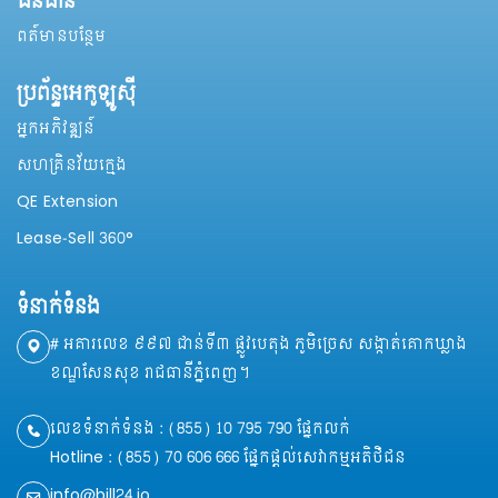
ធនធាន
ពត៍មានបន្ថែម
ប្រព័ន្ទអេកូឡូសុី
អ្នកអភិវឌ្ឍន៍
សហគ្រិនវ័យក្មេង
QE Extension
Lease-Sell 360°
ទំនាក់ទំនង
# អគារលេខ ៩៩៧ ជាន់ទី៣ ផ្លូវបេតុង ភូមិច្រេស សង្កាត់គោកឃ្លាង
ខណ្ឌសែនសុខ រាជធានីភ្នំពេញ។
លេខទំនាក់ទំនង : (855) 10 795 790 ផ្នែកលក់
Hotline : (855) 70 606 666 ផ្នែកផ្ដល់សេវាកម្មអតិថិជន
info@bill24.io