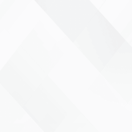
ទទួលវិក្កយបត្រដោយឌីជីថល – មិនចាំបាច់ធ្វើការ
ព្រីនទៀតឡើយ!
សាកស្រមៃថា រាល់ការចំណាយ និងចំណូលទាំងអស់របស់អ្នកនៅក្នុង
ពេលតែមួយ។ វេទិការនេះមិនត្រឹមតែអាចផ្ដល់ភាពងាយស្រួលតែ
ប៉ុណ្ណោះទេ។ រាល់វិក្កយបត្រទាំងអស់សុទ្ធសឹងតែអាចប្រើប្រាស់បាន
ជាលក្ខណៈផ្លូវការ ដូចជាវិក្កយបត្រទូទៅ ថែមទាំងអាចបត់បែនគ្រប់
លក្ខណៈតាមតម្រូវការរបស់ អាជីវកម្មនីមួយៗ។ BillFlow ផ្ដល់ភាព
ងាយស្រួលក្នុងការតាមដាន ឬទទួលនូវវិក្កយបត្រ ក្នុងពេលតែមួយ។
ផ្ញើវិក្កយបត្រ និងទទួលប្រាក់ដោយឌីជីថល
ជាម្ចាស់អាជីវកម្ម អ្នកត្រូវការផ្ញើវិក្កយបត្រ និងការទូទាត់ប្រាក់។
ជំនួសឱ្យការប្រើប្រាស់អុីមែល, Telegram ឬ វិក័យប័ត្រដោយដៃ។
BillFlow អាចជួយអ្នកធ្វើវាបានតាមរយៈប្រព័ន្ធឌីជីថលទាំងអស់។
ដោយគ្រាន់តែបង្កើត ឬផ្ទុកវិក័យប័ត្រ ហើយវានឹងត្រូវបានផ្ញើដោយ
ស្វ័យប្រវត្តិទៅអតិថិជនតាម BillFlow Portal ទៅកាន់កម្មវីធីលើ
ទូរស័ព្ទ BillMobile។ អតិថិជនអាចទូទាត់ប្រាក់តាមរយៈ Mobile
Banking ឬ Internet Banking ពី ធនាគារដៃគូជាង ៣៦ កន្លែង។