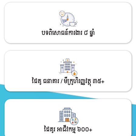
បទពិសោធន៍ការងារ ​​​​​​​៨ ឆ្នាំ
ដៃគូ ធនាគារ / មីក្រូហិរញ្ញវត្ថុ ៣៥+
ដៃគូរ អាជីវកម្ម ​​​​​​​៦០០+