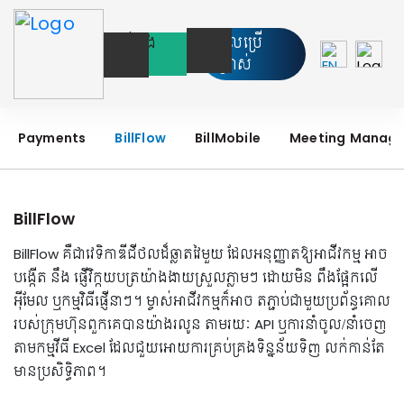
ទាក់ទង
ចូលប្រើ
យើង
ប្រាស់
Payments
BillFlow
BillMobile
Meeting Manag
BillFlow
BillFlow គឺជាវេទិកាឌីជីថលដ៏ឆ្លាតវៃមួយ ដែលអនុញ្ញាតឱ្យអាជីវកម្ម អាច
បង្កើត នឹង ផ្ញើវិក្កយបត្រយ៉ាងងាយស្រួលភ្លាមៗ ដោយមិន ពឹងផ្អែកលើ
អុីមែល ឬកម្មវិធីផ្ញើនាៗ។ ម្ចាស់អាជីវកម្មក៏អាច តភ្ជាប់ជាមួយប្រព័ន្ធគោល
របស់ក្រុមហ៊ុនពួកគេបានយ៉ាងរលូន តាមរយៈ API ឬការនាំចូល/នាំចេញ
តាមកម្មវីធី Excel ដែលជួយអោយការគ្រប់គ្រងទិន្នន័យទិញ លក់កាន់តែ
មានប្រសិទ្ធិភាព។