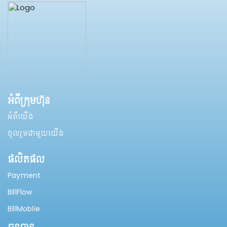
អំពីក្រុមហ៊ុន
អំពីយើង
ចូលរួមជាមួយយើង
ផលិតផល
Payment
BillFlow
BillMoblie