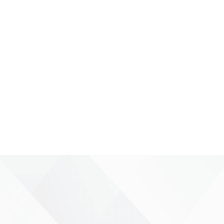
តើម្ចាស់អាជីវកម្មប្រើប្រាស់ BillFlow ដូចម្តេច?