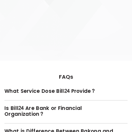
ឈានដល់អតិថិជនថ្មី
ក្រុមហ៊ុនតូចៗតែងតែជួបការលំបាកក្នុងស្វែរក អតិថិជនថ្មីៗ។
BillFlow អាចជួយពង្រីកការស្វែងរករបស់អ្នកដោយតភ្ជាប់អ្នក
ផ្គត់ផ្គង់ជាមួយអតិថិជនថ្មី ផ្តល់ជ្រើសបន្ថែក្នុងការបញ្ជារទឹញ
តាមរយៈអេឡិចត្រូនិក (E​ procurement)​ លើកកម្ពស់តម្លាភាព
និងផ្តល់កិច្ចព្រមព្រៀងល្អប្រសើរជាងមុន។
FAQs
What Service Dose Bill24 Provide?
Is Bill24 Are Bank or Financial
Organization?
What is Difference Between Bakong and